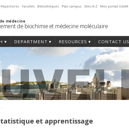
Répertoires
Facultés
Bibliothèques
Plan campus
Sites A-Z
Mon portail UdeM
 de médecine
ement de biochimie et médecine moléculaire
H
DEPARTMENT
RESOURCES
CONTACT U
STATISTIQUE – 70E – Statistique et apprentissage machine
Statistique et apprentissage