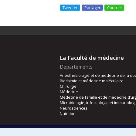
Tweeter
Partager
Courriel
La Faculté de médecine
Départements
Anesthésiologie et de médecine de la do
Biochimie et médecine moléculaire
Chirurgie
Médecine
Médecine de famille et de médecine d’ur
Microbiologie, infectiologie et immunolog
Neurosciences
Nutrition
Écoles