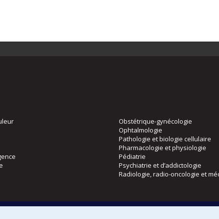
uleur
Obstétrique-gynécologie
Ophtalmologie
Pathologie et biologie cellulaire
Pharmacologie et physiologie
gence
Pédiatrie
ie
Psychiatrie et d’addictologie
Radiologie, radio-oncologie et mé
Directions