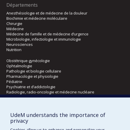
Départements
Anesthésiologie et de médecine de la douleur
Biochimie et médecine moléculaire
Chirurgie
Médecine
Médecine de famille et de médecine d’urgence
Microbiologie, infectiologie et immunologie
Neurosciences
Nutrition
Obstétrique-gynécologie
Ophtalmologie
Pathologie et biologie cellulaire
Pharmacologie et physiologie
Pédiatrie
Psychiatrie et d’addictologie
Radiologie, radio-oncologie et médecine nucléaire
Écoles
UdeM understands the importance of
Kinésiologie et des sciences de l’activité physique
privacy
Orthophonie et audiologie
Cookies allow us to enhance and personalize your