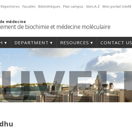
Répertoires
Facultés
Bibliothèques
Plan campus
Sites A-Z
Mon portail UdeM
 de médecine
ement de biochimie et médecine moléculaire
H
DEPARTMENT
RESOURCES
CONTACT U
idhu