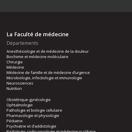
La Faculté de médecine
Départements
Anesthésiologie et de médecine de la douleur
Biochimie et médecine moléculaire
Chirurgie
Médecine
Médecine de famille et de médecine d’urgence
Microbiologie, infectiologie et immunologie
Neurosciences
Nutrition
Obstétrique-gynécologie
Ophtalmologie
Pathologie et biologie cellulaire
Pharmacologie et physiologie
Pédiatrie
Psychiatrie et d’addictologie
Radiologie, radio-oncologie et médecine nucléaire