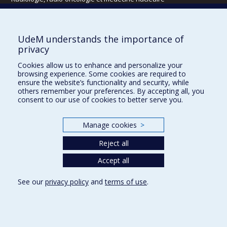
Écoles
UdeM understands the importance of
Kinésiologie et des sciences de l’activité physique
privacy
Orthophonie et audiologie
Cookies allow us to enhance and personalize your
Réadaptation
browsing experience. Some cookies are required to
ensure the website’s functionality and security, while
Directions
others remember your preferences. By accepting all, you
consent to our use of cookies to better serve you.
DPC
CPASS
Éthique clinique
Manage cookies
>
Reject all
Accept all
See our
privacy policy
and
terms of use
.
Confidentialité
Conditions d’utilisation
Cookie Settings