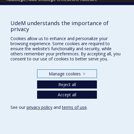
Écoles
UdeM understands the importance of
Kinésiologie et des sciences de l’activité physique
privacy
Orthophonie et audiologie
Cookies allow us to enhance and personalize your
Réadaptation
browsing experience. Some cookies are required to
ensure the website’s functionality and security, while
Directions
others remember your preferences. By accepting all, you
consent to our use of cookies to better serve you.
DPC
CPASS
Éthique clinique
Manage cookies
>
Reject all
Accept all
See our
privacy policy
and
terms of use
.
Confidentialité
Conditions d’utilisation
Cookie Settings