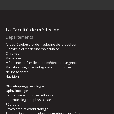
La Faculté de médecine
Départements
Anesthésiologie et de médecine de la douleur
Biochimie et médecine moléculaire
Chirurgie
Médecine
Médecine de famille et de médecine d’urgence
Microbiologie, infectiologie et immunologie
Neurosciences
Nutrition
Obstétrique-gynécologie
Ophtalmologie
Pathologie et biologie cellulaire
Pharmacologie et physiologie
Pédiatrie
Psychiatrie et d’addictologie
Radiologie, radio-oncologie et médecine nucléaire