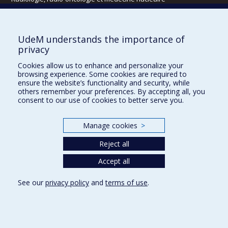
Écoles
UdeM understands the importance of
Kinésiologie et des sciences de l’activité physique
privacy
Orthophonie et audiologie
Cookies allow us to enhance and personalize your
Réadaptation
browsing experience. Some cookies are required to
ensure the website’s functionality and security, while
Directions
others remember your preferences. By accepting all, you
consent to our use of cookies to better serve you.
DPC
CPASS
Éthique clinique
Manage cookies
>
Reject all
Accept all
See our
privacy policy
and
terms of use
.
Confidentialité
Conditions d’utilisation
Cookie Settings