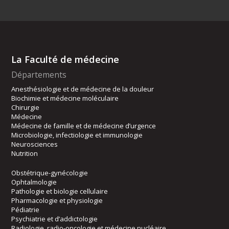
La Faculté de médecine
Départements
Anesthésiologie et de médecine de la douleur
Biochimie et médecine moléculaire
Chirurgie
Médecine
Médecine de famille et de médecine d’urgence
Microbiologie, infectiologie et immunologie
Neurosciences
Nutrition
Obstétrique-gynécologie
Ophtalmologie
Pathologie et biologie cellulaire
Pharmacologie et physiologie
Pédiatrie
Psychiatrie et d’addictologie
Radiologie, radio-oncologie et médecine nucléaire