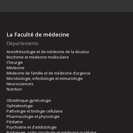
La Faculté de médecine
Départements
Anesthésiologie et de médecine de la douleur
Biochimie et médecine moléculaire
Chirurgie
Médecine
Médecine de famille et de médecine d’urgence
Microbiologie, infectiologie et immunologie
Neurosciences
Nutrition
Obstétrique-gynécologie
Ophtalmologie
Pathologie et biologie cellulaire
Pharmacologie et physiologie
Pédiatrie
Psychiatrie et d’addictologie
Radiologie, radio-oncologie et médecine nucléaire