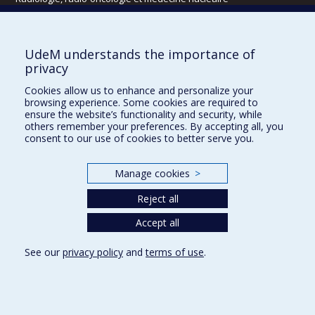
Écoles
UdeM understands the importance of
Kinésiologie et des sciences de l’activité physique
privacy
Orthophonie et audiologie
Cookies allow us to enhance and personalize your
Réadaptation
browsing experience. Some cookies are required to
ensure the website’s functionality and security, while
Directions
others remember your preferences. By accepting all, you
consent to our use of cookies to better serve you.
DPC
CPASS
Éthique clinique
Manage cookies
>
Reject all
Accept all
See our
privacy policy
and
terms of use
.
Confidentialité
Conditions d’utilisation
Cookie Settings