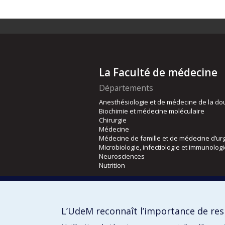
La Faculté de médecine
Départements
Anesthésiologie et de médecine de la do
Biochimie et médecine moléculaire
Chirurgie
Médecine
Médecine de famille et de médecine d’ur
Microbiologie, infectiologie et immunolog
Neurosciences
Nutrition
Écoles
Kinésiologie et des sciences de l’activité
L’UdeM reconnaît l’importance de resp
Orthophonie et audiologie
Réadaptation