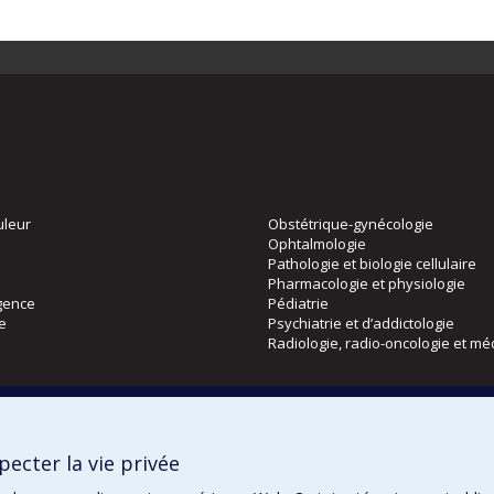
uleur
Obstétrique-gynécologie
Ophtalmologie
Pathologie et biologie cellulaire
Pharmacologie et physiologie
gence
Pédiatrie
ie
Psychiatrie et d’addictologie
Radiologie, radio-oncologie et mé
Directions
 physique
DPC
ecter la vie privée
CPASS
Éthique clinique