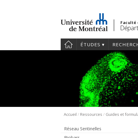
Faculté
Départ
ÉTUDES
RECHERC
/
/
Accueil
Ressources
Guides et formul
Réseau Sentinelles
Biobars