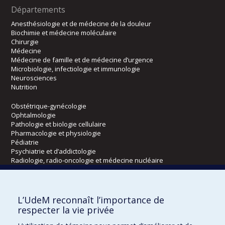
Départements
Anesthésiologie et de médecine de la douleur
Biochimie et médecine moléculaire
Chirurgie
Médecine
Médecine de famille et de médecine d’urgence
Microbiologie, infectiologie et immunologie
Neurosciences
Nutrition
Obstétrique-gynécologie
Ophtalmologie
Pathologie et biologie cellulaire
Pharmacologie et physiologie
Pédiatrie
Psychiatrie et d’addictologie
Radiologie, radio-oncologie et médecine nucléaire
Écoles
L’UdeM reconnaît l’importance de
Kinésiologie et des sciences de l’activité physique
respecter la vie privée
Orthophonie et audiologie