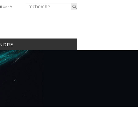
il UdeM
INDRE