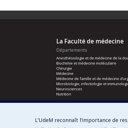
La Faculté de médecine
Départements
Anesthésiologie et de médecine de la do
Biochimie et médecine moléculaire
Chirurgie
Médecine
Médecine de famille et de médecine d’ur
Microbiologie, infectiologie et immunolog
Neurosciences
Nutrition
Écoles
Kinésiologie et des sciences de l’activité
L’UdeM reconnaît l’importance de resp
Orthophonie et audiologie
Réadaptation