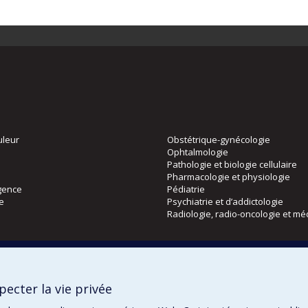
uleur
Obstétrique-gynécologie
Ophtalmologie
Pathologie et biologie cellulaire
Pharmacologie et physiologie
gence
Pédiatrie
ie
Psychiatrie et d’addictologie
Radiologie, radio-oncologie et mé
Directions
 physique
DPC
ecter la vie privée
CPASS
Éthique clinique