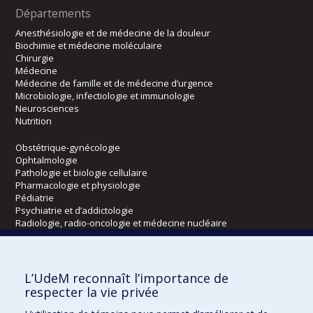
Départements
Anesthésiologie et de médecine de la douleur
Biochimie et médecine moléculaire
Chirurgie
Médecine
Médecine de famille et de médecine d’urgence
Microbiologie, infectiologie et immunologie
Neurosciences
Nutrition
Obstétrique-gynécologie
Ophtalmologie
Pathologie et biologie cellulaire
Pharmacologie et physiologie
Pédiatrie
Psychiatrie et d’addictologie
Radiologie, radio-oncologie et médecine nucléaire
Écoles
L’UdeM reconnaît l’importance de
Kinésiologie et des sciences de l’activité physique
respecter la vie privée
Orthophonie et audiologie